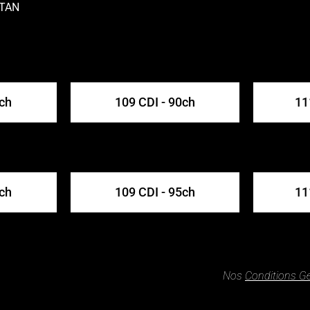
ITAN
5ch
109 CDI - 90ch
11
0ch
109 CDI - 95ch
11
Nos
Conditions G