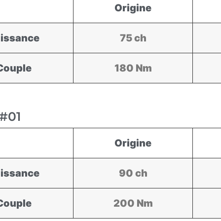
Origine
issance
75 ch
Couple
180 Nm
#01
Origine
issance
90 ch
Couple
200 Nm