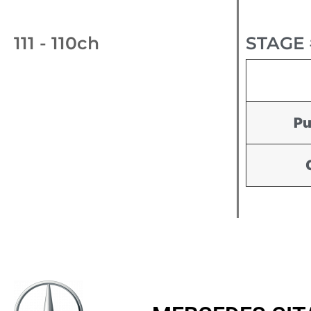
111 - 110ch
STAGE 
Pu