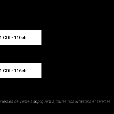
1 CDI - 110ch
1 CDI - 116ch
énérales de Vente
s’appliquent à toutes nos livraisons et services.