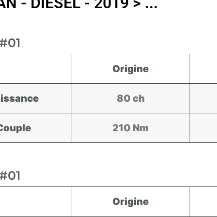
 - DIESEL - 2019 > ...
#01
Origine
issance
80 ch
Couple
210 Nm
#01
Origine