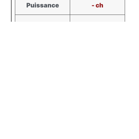
Puissance
- ch
Couple
- Nm
En Développement
Différence
Puissance
+ - ch
Couple
+ - Nm
À partir de 450€00
2.0 TDCI Ecoblue - 190ch
STAGE #01