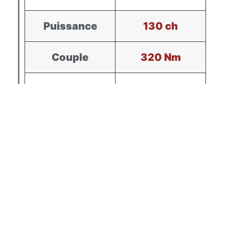
Puissance
130 ch
Couple
320 Nm
Différence
Puissance
+ 30 ch
Couple
+ 66 Nm
Tarif Unique / 400€00
1.6 BlueHDI - 120ch
STAGE #01