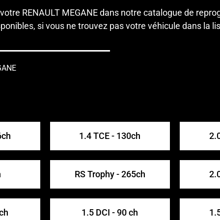
tes à votre RENAULT MEGANE dans notre catalogue de repr
onibles, si vous ne trouvez pas votre véhicule dans la li
EGANE
6ch
1.4 TCE - 130ch
2.
h
RS Trophy - 265ch
2.
 ch
1.5 DCI - 90 ch
1.