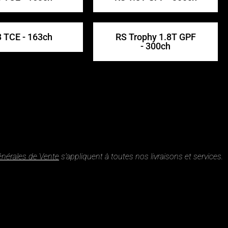
3 TCE - 163ch
RS Trophy 1.8T GPF
- 300ch
énérales de Vente
s’appliquent à toutes nos livraisons et services.