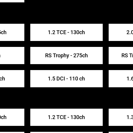
5ch
1.2 TCE - 130ch
2.
h
RS Trophy - 275ch
RS T
 ch
1.5 DCI - 110 ch
1.
0ch
1.2 TCE - 130ch
1.