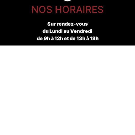
NOS HORAIRES
Sur rendez-vous
du Lundi au Vendredi
de 9h à 12h et de 13h à 18h
CONTACT
+352 661 571 503
info@prestalux.lu
PRESTA'LUX SARL
© 2020-2022 tous droits réservés.