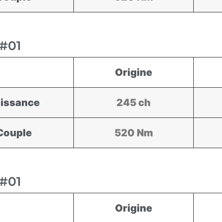
#01
Origine
issance
245 ch
Couple
520 Nm
#01
Origine