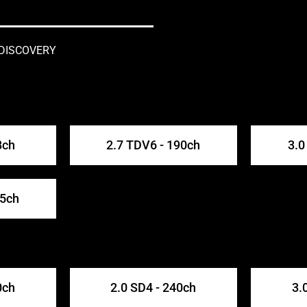
R DISCOVERY
8ch
2.7 TDV6 - 190ch
3.0
55ch
0ch
2.0 SD4 - 240ch
3.