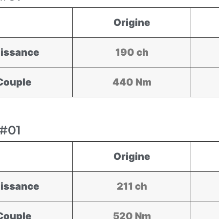
Origine
issance
190 ch
Couple
440 Nm
#01
Origine
issance
211 ch
Couple
520 Nm