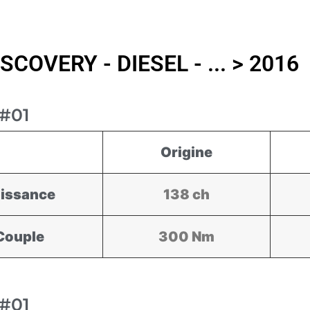
COVERY - DIESEL - ... > 2016
#01
Origine
issance
138 ch
Couple
300 Nm
#01