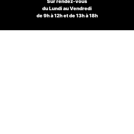
Sur rendez-vous
du Lundi au Vendredi
de 9h à 12h et de 13h à 18h
CONTACT
+352 661 571 503
info@prestalux.lu
PRESTA'LUX SARL
© 2020-2022 tous droits réservés.
Mentions Légales – Protection des données // Conception
AGJK