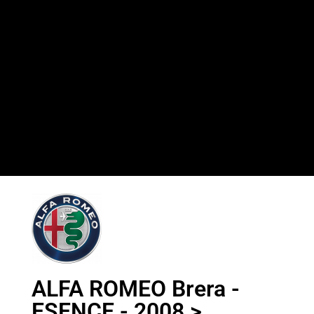
ALFA ROMEO Brera -
ESENCE - 2008 > ...