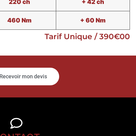
220 ch
+ 42 ch
460 Nm
+ 60 Nm
Tarif Unique / 390€00
Recevoir mon devis