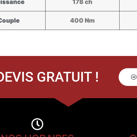
issance
178 ch
Couple
400 Nm
EVIS GRATUIT !