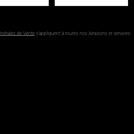
énérales de Vente
s’appliquent à toutes nos livraisons et services.