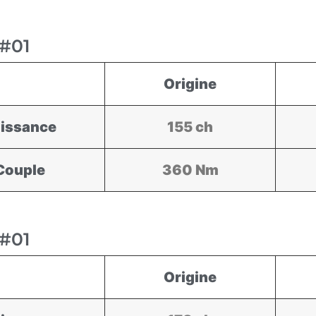
#01
Origine
issance
155 ch
Couple
360 Nm
#01
Origine