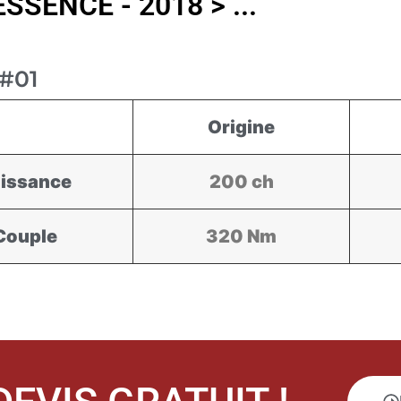
SSENCE - 2018 > ...
#01
Origine
issance
200 ch
Couple
320 Nm