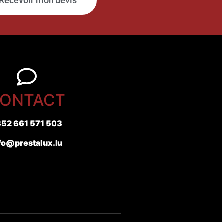
Recevoir mon devis
ONTACT
52 661 571 503
fo@prestalux.lu