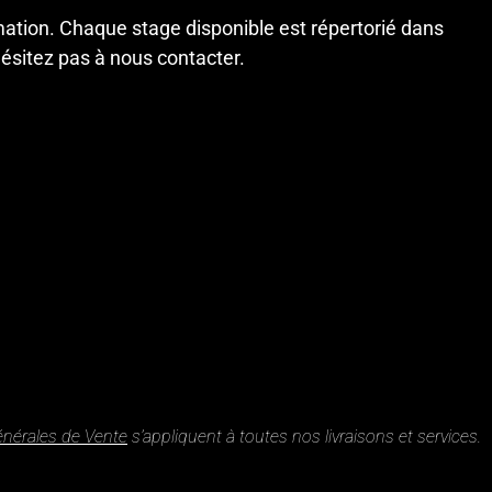
tion. Chaque stage disponible est répertorié dans
hésitez pas à
nous contacter
.
énérales de Vente
s’appliquent à toutes nos livraisons et services.