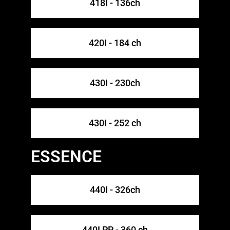
418I - 136ch​
420I - 184 ch
430I - 230ch​
430I - 252 ch
ESSENCE
440I - 326ch​
440I PP - 360 ch