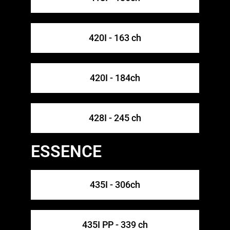
420I - 163 ch
420I - 184ch​
428I - 245 ch
ESSENCE
435I - 306ch​
435I PP - 339 ch