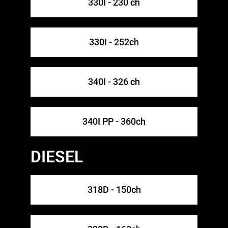
330I - 230 ch
330I - 252ch​
340I - 326 ch
340I PP - 360ch​
DIESEL
318D - 150ch