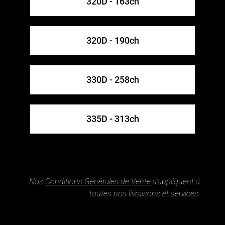
320D - 163ch
320D - 190ch
330D - 258ch
335D - 313ch
Nos
Conditions Générales de Vente
s’appliquent à
toutes nos livraisons et services.