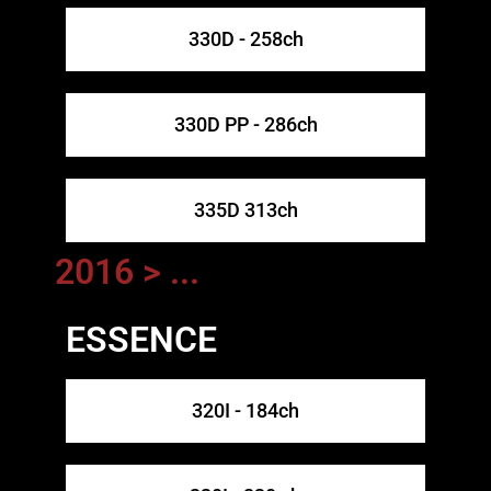
330D - 258ch
330D PP - 286ch
335D 313ch
2016 > ...
ESSENCE
320I - 184ch​