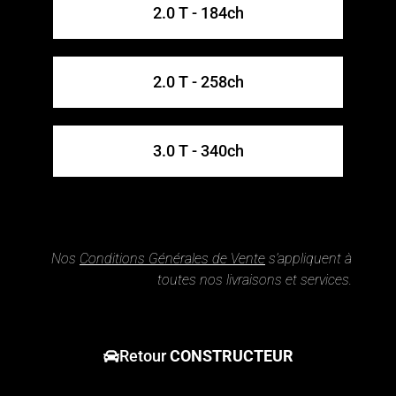
2.0 T - 184ch
2.0 T - 258ch
3.0 T - 340ch
Nos
Conditions Générales de Vente
s’appliquent à
toutes nos livraisons et services.
Retour
CONSTRUCTEUR